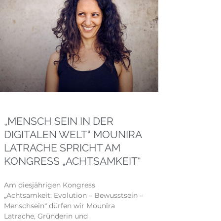
„MENSCH SEIN IN DER
DIGITALEN WELT“ MOUNIRA
LATRACHE SPRICHT AM
KONGRESS „ACHTSAMKEIT“
Am diesjährigen Kongress
„Achtsamkeit: Evolution – Bewusstsein –
Menschsein“ dürfen wir Mounira
Latrache, Gründerin und