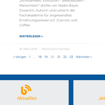
„Achtsamkeit: Evolution – Bewusstsein –
Menschsein“ dürfen wir Nadia Beyer,
Dozentin, Autorin und Leiterin der
Fachakademie für angewandtes
Ernährungswissen e.V. (Carrots und
Coffee
WEITERLESEN »
18. März 2019
Keine Kommentare
« Voriger
1
…
18
19
20
21
22
23
Nächster »
Aktuelles
Je