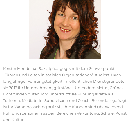
Kerstin Mende hat Sozialpädagogik mit dem Schwerpunkt
„Führen und Leiten in sozialen Organisationen“ studiert. Nach
langjähriger Führungstätigkeit im öffentlichen Dienst gründete
sie 2013 ihr Unternehmen „grüntöne“. Unter dem Motto „Grünes
Licht für den guten Ton“ unterstützt sie Führungskräfte als
Trainerin, Mediatorin, Supervisorin und Coach. Besonders gefragt
ist ihr Wandercoaching auf Sylt. Ihre Kunden sind überwiegend
Führungspersonen aus den Bereichen Verwaltung, Schule, Kunst
und Kultur.