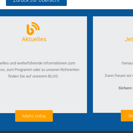
Zurück zur Übersicht
Aktuelles
Je
uelles und weiterführende Informationen zum
Genaus
ss, zum Programm oder zu unseren Referenten
Dann freuen wir 
finden Sie auf unserem BLOG.
Sichern S
J
Mehr Infos