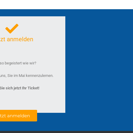
tzt anmelden
o begeistert wie wir?
uns, Sie im Mai kennenzulernen.
ie sich jetzt Ihr Ticket!
etzt anmelden