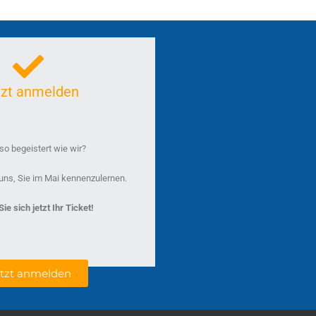
tzt anmelden
o begeistert wie wir?
uns, Sie im Mai kennenzulernen.
ie sich jetzt Ihr Ticket!
etzt anmelden