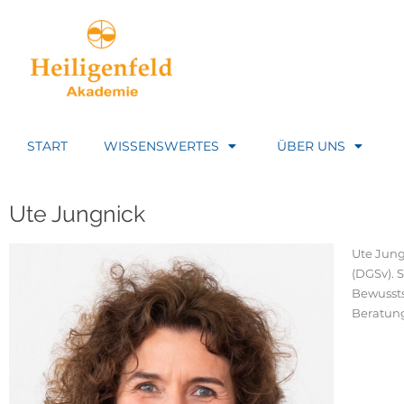
START
WISSENSWERTES
ÜBER UNS
Ute Jungnick
Ute Jung
(DGSv). 
Bewussts
Beratung