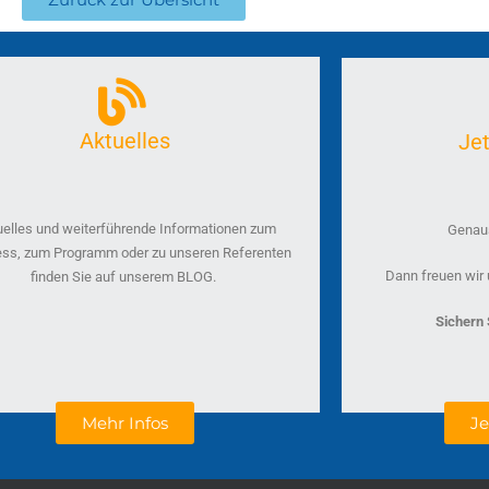
Aktuelles
Je
uelles und weiterführende Informationen zum
Genaus
ss, zum Programm oder zu unseren Referenten
Dann freuen wir 
finden Sie auf unserem BLOG.
Sichern S
J
Mehr Infos