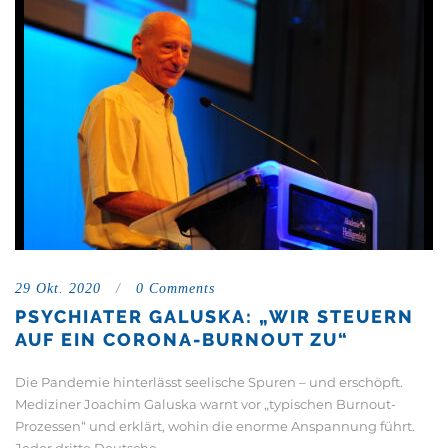
29 Okt. 2020
/
0 Comments
PSYCHIATER GALUSKA: „WIR STEUERN
AUF EIN CORONA-BURNOUT ZU“
Die Pandemie hinterlässt seelische Spuren – und erschöpft.
Mediziner Joachim Galuska warnt vor „typischen Burnout-
Prozessen“ und erklärt, wohin die enorme Anspannung führt.