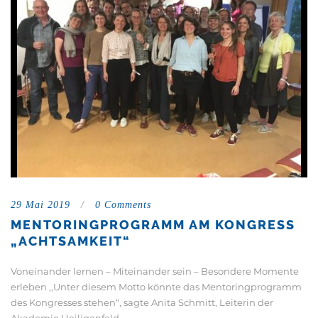
29 Mai 2019
/
0 Comments
MENTORINGPROGRAMM AM KONGRESS
„ACHTSAMKEIT“
Voneinander lernen – Miteinander sein – Besondere Momente
erleben ,,Unter diesem Motto könnte das Mentoringprogramm
des Kongresses stehen“, sagte Anita Schmitt, Leiterin der