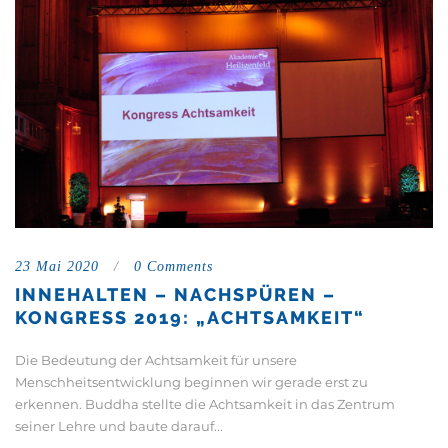
23 Mai 2020
/
0 Comments
INNEHALTEN – NACHSPÜREN –
KONGRESS 2019: „ACHTSAMKEIT“
Die Bedeutung der Achtsamkeit für unsere
Menschheitsentwicklung beginnen wir gerade erst zu
erkennen. Buddha stellte die Achtsamkeit in das Zentrum
seiner Lehre und baute darauf...