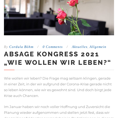
By
Cordula Böhm
/
0 Comments
/
Aktuelles
,
Allgemein
ABSAGE KONGRESS 2021
„WIE WOLLEN WIR LEBEN?“
Wie wollen wir leben? Die Frage mag seltsam klingen, gerade
in einer Zeit, in der wir aufgrund der Corona-Krise gerade nicht
so leben können, wie wir es gewohnt sind. Und doch birgt jede
Krise auch Chancen.
Im Januar haben wir noch voller Hoffnung und Zuversicht die
Planung wieder aufgenommen und stellen jetzt fest, dass wir