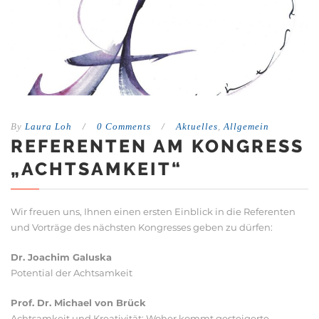
By
Laura Loh
/
0 Comments
/
Aktuelles
,
Allgemein
REFERENTEN AM KONGRESS
„ACHTSAMKEIT“
Wir freuen uns, Ihnen einen ersten Einblick in die Referenten
und Vorträge des nächsten Kongresses geben zu dürfen:
Dr. Joachim Galuska
Potential der Achtsamkeit
Prof. Dr. Michael von Brück
Achtsamkeit und Kreativität: Woher kommt gesteigerte