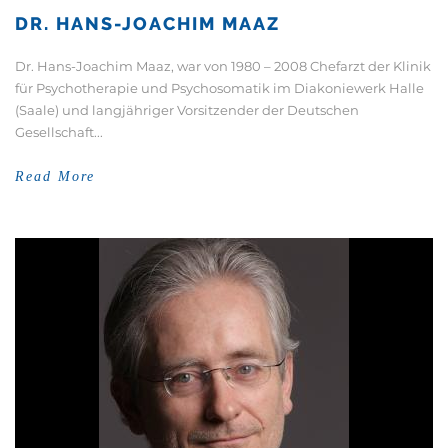
DR. HANS-JOACHIM MAAZ
Dr. Hans-Joachim Maaz, war von 1980 – 2008 Chefarzt der Klinik
für Psychotherapie und Psychosomatik im Diakoniewerk Halle
(Saale) und langjähriger Vorsitzender der Deutschen
Gesellschaft...
Read More