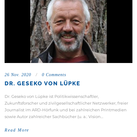
26 Nov. 2020
/
0 Comments
DR. GESEKO VON LÜPKE
Dr. Geseko von Lüpke ist Politikwissenschaftler,
Zukunftsforscher und zivilgesellschaftlicher Netzwerker, freier
Journalist im ARD-Hörfunk und bei zahlreichen Printmedien
sowie Autor zahlreicher Sachbücher (u. a.: Vision...
Read More