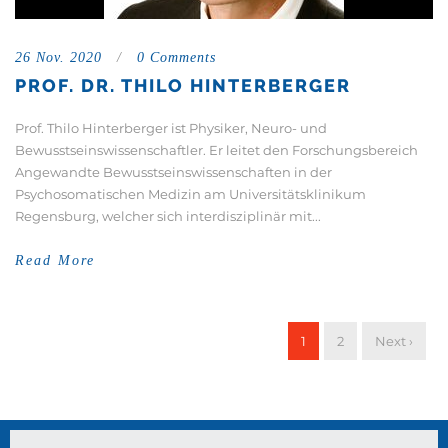
26 Nov. 2020
/
0 Comments
PROF. DR. THILO HINTERBERGER
Prof. Thilo Hinterberger ist Physiker, Neuro- und
Bewusstseinswissenschaftler. Er leitet den Forschungsbereich
Angewandte Bewusstseinswissenschaften in der
Psychosomatischen Medizin am Universitätsklinikum
Regensburg, welcher sich interdisziplinär mit...
Read More
1
2
Next ›