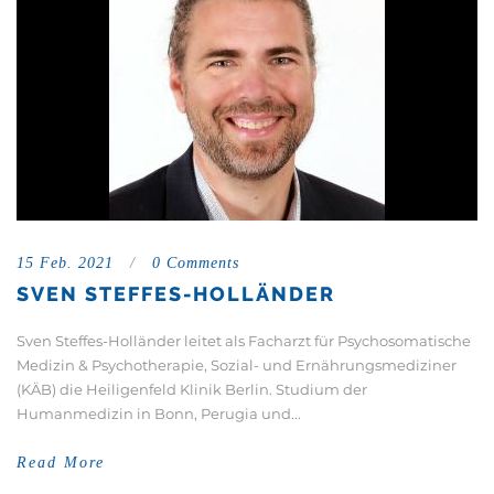
15 Feb. 2021
/
0 Comments
SVEN STEFFES-HOLLÄNDER
Sven Steffes-Holländer leitet als Facharzt für Psychosomatische
Medizin & Psychotherapie, Sozial- und Ernährungsmediziner
(KÄB) die Heiligenfeld Klinik Berlin. Studium der
Humanmedizin in Bonn, Perugia und...
Read More