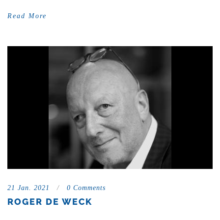
Read More
21 Jan. 2021
/
0 Comments
ROGER DE WECK