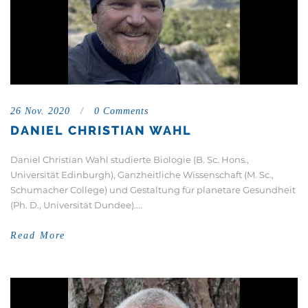
26 Nov. 2020
/
0 Comments
DANIEL CHRISTIAN WAHL
Daniel Christian Wahl studierte Biologie (B. Sc. Hons.,
Universität Edinburgh), Ganzheitliche Wissenschaft (M. Sc.,
Schumacher College) und Gestaltung für planetare Gesundheit
(Ph. D., Universität Dundee)....
Read More