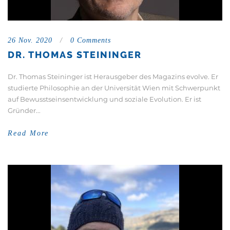
26 Nov. 2020
/
0 Comments
DR. THOMAS STEININGER
Dr. Thomas Steininger ist Herausgeber des Magazins evolve. Er
studierte Philosophie an der Universität Wien mit Schwerpunkt
auf Bewusstseinsentwicklung und soziale Evolution. Er ist
Gründer...
Read More