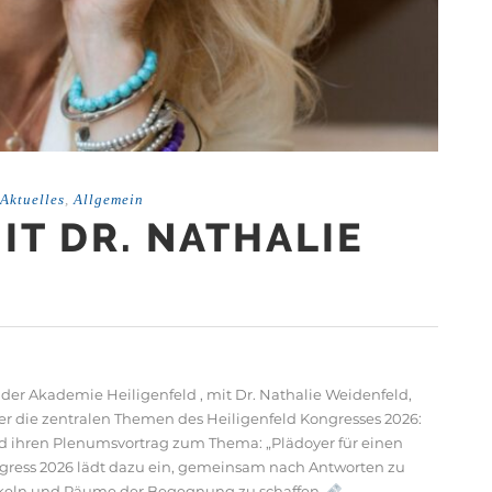
Aktuelles
,
Allgemein
IT DR. NATHALIE
n der Akademie Heiligenfeld , mit Dr. Nathalie Weidenfeld,
ber die zentralen Themen des Heiligenfeld Kongresses 2026:
 und ihren Plenumsvortrag zum Thema: „Plädoyer für einen
gress 2026 lädt dazu ein, gemeinsam nach Antworten zu
ckeln und Räume der Begegnung zu schaffen.