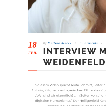
18
By
Martina Avdeev
/
0 Comments
/
INTERVIEW M
FEB.
WEIDENFELD
In diesem Video spricht Anita Schmitt, Leiteri
Autorin, Mitglied des bayerischen Ethikrates, ü
„Wer sind wir eigentlich? … in Zeiten von …“
digitalen Humanismus“ Der Heiligenfeld Kon
suchen, neue Perspektiven zu entwi